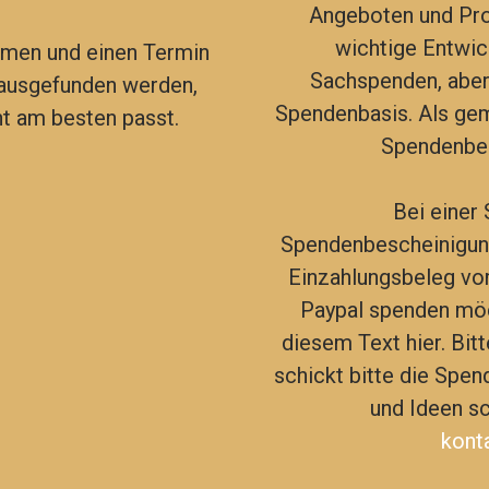
Angeboten und Pro
wichtige Entwic
hmen und einen Termin
Sachspenden, aber 
ausgefunden werden,
Spendenbasis. Als gem
t am besten passt.
Spendenbes
Bei einer
Spendenbescheinigung
Einzahlungsbeleg vom
Paypal spenden möch
diesem Text hier. Bit
schickt bitte die Spen
und Ideen sc
kont