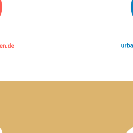
urb
en.de