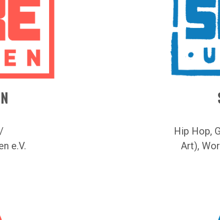
EN
/
Hip Hop, Gr
n e.V.
Art), Wor