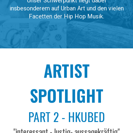
Unser Schwerpunkt liegt dabei
insbesonderem auf Urban Art und den vielen
Facetten der Hip Hop Musik.
ARTIST
SPOTLIGHT
PART
2
-
HKUBED
"
interessant - lustig- aussagekräftig
"