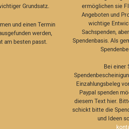
wichtiger Grundsatz.
ermöglichen sie Fl
Angeboten und Pro
wichtige Entwic
hmen und einen Termin
Sachspenden, aber 
ausgefunden werden,
Spendenbasis. Als gem
t am besten passt.
Spendenbes
Bei einer
Spendenbescheinigung
Einzahlungsbeleg vom
Paypal spenden möch
diesem Text hier. Bit
schickt bitte die Spen
und Ideen sc
kont